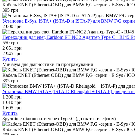
Кабель ENET (Ethernet-OBD) для BMW F,G -серии - E-Sys / ICO
395 грн
Установка E-Sys, ISTA+ (ISTA-D и ISTA-P) для BMW F/G сери
2 000 грн
Переходник для enet, Earldom ET-NC2 Адаптер Type-C - RJ45 Et
550 грн
2 651 грн
2 945 грн
Купить
Мінімум для діагностики та програмування
Кабель ENET (Ethernet-OBD) для BMW F,G -серии - E-Sys / ICO
395 грн
Установка BMW ISTA+ (ISTA-D Rheingold + ISTA-P) для диагн
1 300 грн
1 610 грн
1 695 грн
Купить
Зручніше підключати через Type-C (до пк та телефону)
Кабель ENET (Ethernet-OBD) для BMW F,G -серии - E-Sys / ICO
395 грн