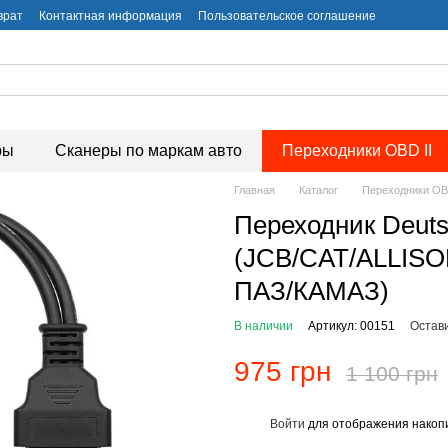
врат
Контактная информация
Пользовательское соглашение
ры
Сканеры по маркам авто
Переходники OBD II
Главная
Каталог
Переходники OBD
Переходник Deuts
(JCB/CAT/ALLIS
ПАЗ/КАМАЗ)
В наличии
Артикул: 00151
Остав
975 грн
1 100 грн
Войти
для отображения накопи
%