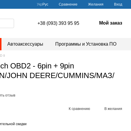
Сравнение
Укр
Рус
Желания
Вход
Мой заказ
+38 (093) 393 95 95
Автоаксессуары
Программы и Установка ПО
 II
ch OBD2 - 6pin + 9pin
ON/JOHN DEERE/CUMMINS/МАЗ/
ить отзыв
К сравнению
В желания
тельной скидки