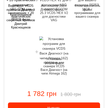
Видеокурс VCDS
Автосканер Вася
Флеш накопитель
VAG COM для
Діагност VAGCOM
16GB с
начинающих + 20
25.3 VCDS HEX V2
программами для
практических
для діагностики
вашего сканера
секретных приемов
VAG
Дмитрий
Краснощеков
с
Установка
программ для
сканера VCDS
Вася Диагност (на
чипе Atmega 162)
1 782 грн
1 800 грн