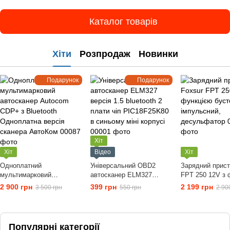
Каталог товарів
Хіти
Розпродаж
Новинки
Подарунок
Подарунок
Хіт
Хіт
Відео
Хіт
Одноплатний
Універсальний OBD2
Зарядний прист
мультимарковий
автосканер ELM327
FPT 250 12V з 
автосканер Autocom
версія 1.5 bluetooth 2
бустера, імпул
2 900 грн
399 грн
2 199 грн
3 500 грн
550 грн
2 90
CDP+ з Bluetooth
плати чіп PIC18F25K80 в
десульфатор
Одноплатна версія
синьому міні корпусі
сканера АвтоКом
Популярні категорії