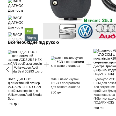
Хіт
Відео
Все необхідне під рукою
ВАСЯ ДІАГНОСТ
Флеш накопичувач
Відеокурс VCD
Діагностичний сканер
16GB з програмами
COM для початк
VCDS 25.3 HEX + CAN
для вашого сканера
+20 секретних
російська версія для
прийомів Дмит
250 грн
Volkswagen Audi Skoda
Краснощокова
Seat
(Збірники коду
ПОДАРУНОК)
950 грн
250 грн