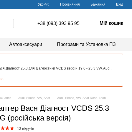
Порівняння
Укр
Рус
Бажання
Вхід
Мій кошик
+38 (093) 393 95 95
Автоаксесуари
Програми та Установка ПЗ
 Діагност 25.3 для діагностики VCDS версій 19.6 - 25.3 VW, Audi,
но
ках авто
Audi, Skoda, VW, Seat
Audi, Skoda, VW, Seat Ross-Tech
аптер Вася Діагност VCDS 25.3
 (російська версія)
13 відгуків