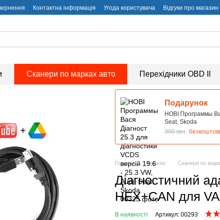
вернення
Контактна інформація
Угода користувача
Відгуки про магазин
и
Сканери по марках авто
Перехідники OBD II
Подарунок
НОВІ Программы Вася
Seat, Skoda
300 грн
безкоштов
Головна
Каталог
Сканери по мар
Діагностичний ад
HEX+CAN для VAG
В наявності
Артикул: 00293