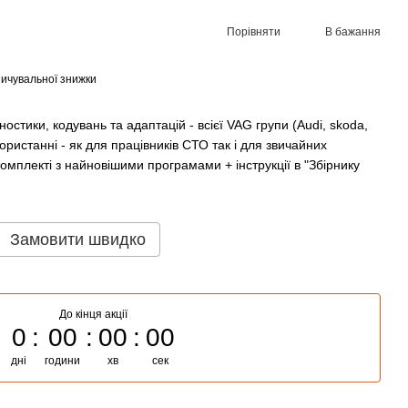
Порівняти
В бажання
ичувальної знижки
остики, кодувань та адаптацій - всієї VAG групи (Audi, skoda,
ористанні - як для працівників СТО так і для звичайних
 підключайся з телефона
Відек
омплекті з найновішими програмами + інструкції в "Збірнику
Замовити швидко
До кінця акції
стичний OBD2 сканер
ВАСЯ Д
Car Pro 2S BT5.3
Діагност
0
00
00
00
roid/Windows
VCDS 25
російськ
дні
години
хв
сек
рн
Volkswag
950 грн