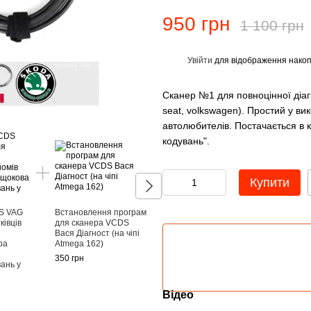
950 грн
1 100 грн
Увійти
для відображення накоп
%
Сканер №1 для повноцінної діагн
seat, volkswagen). Простий у вик
З ноута не завжди зручно? -
автолюбителів. Постачається в к
кодувань".
Купити
S VAG
Встановлення програм
івців
для сканера VCDS
Вася Діагност (на чіпі
ВАСЯ ДІАГНОСТ
Діагно
ра
Atmega 162)
Діагностичний сканер
Vgate i
350 грн
VCDS 25.3 HEX + CAN
iOS/And
вань у
російська версія для
1 099 г
Volkswagen Audi Skoda Seat
Відео
950 грн