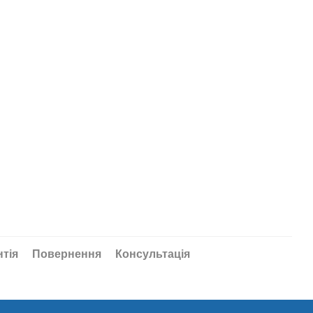
1 18
Купити
нтія
Повернення
Консультація