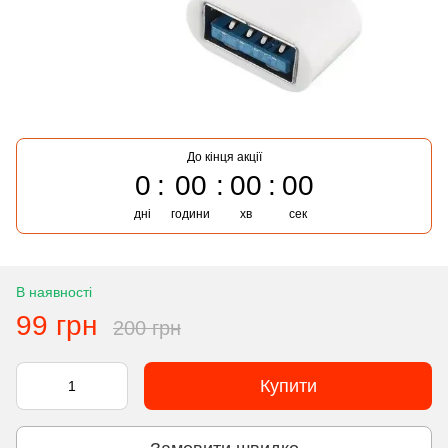
До кінця акції
0
00
00
00
дні
години
хв
сек
В наявності
99 грн
200 грн
Купити