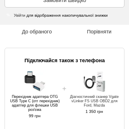
Замовити швидко
Увійти
для відображення накопичувальної знижки
%
До обраного
Порівняти
Підключайся також з телефона
а
Перехідник адаптера OTG
Діагностичний сканер Vgate
USB Type C (отг перехідник)
vLinker FS USB OBD2 для
адаптер для флешки USB
Ford, Mazda
роз'єма
1 350 грн
99 грн