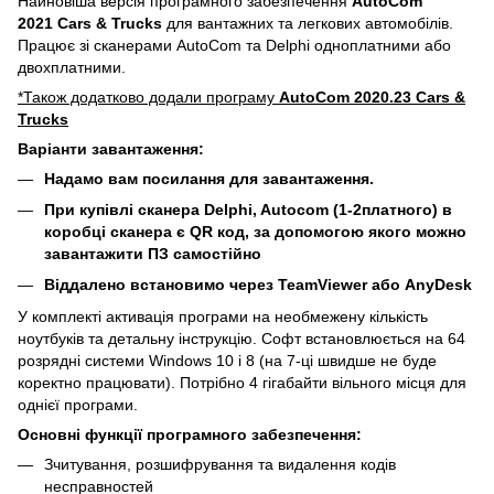
Найновіша версія програмного забезпечення
AutoCom
2021 Cars & Trucks
для вантажних та легкових автомобілів.
Працює зі сканерами AutoCom та Delphi одноплатними або
двохплатними.
*Також додатково додали програму
AutoCom 2020.23 Cars &
Trucks
Варіанти завантаження:
Надамо вам посилання для завантаження.
При купівлі сканера Delphi, Autocom (1-2платного) в
коробці сканера є QR код, за допомогою якого можно
завантажити ПЗ самостійно
Віддалено встановимо через TeamViewer або AnyDesk
У комплекті активація програми на необмежену кількість
ноутбуків та детальну інструкцію. Софт встановлюється на 64
розрядні системи Windows 10 і 8 (на 7-ці швидше не буде
коректно працювати). Потрібно 4 гігабайти вільного місця для
однієї програми.
Основні функції програмного забезпечення:
Зчитування, розшифрування та видалення кодів
несправностей