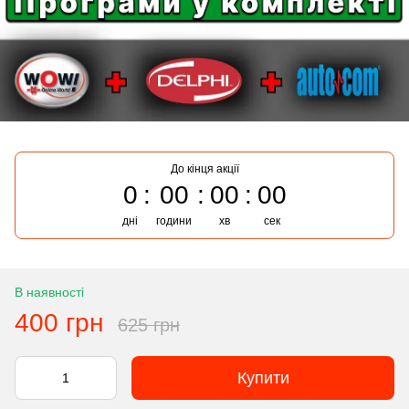
До кінця акції
0
00
00
00
дні
години
хв
сек
В наявності
400 грн
625 грн
Купити