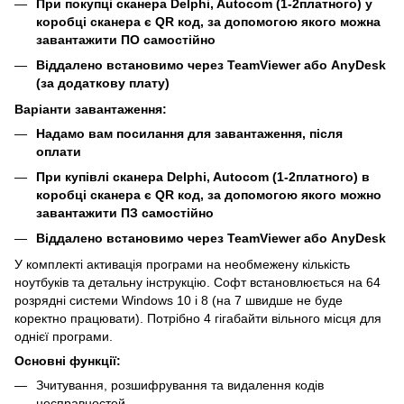
При покупці сканера Delphi, Autocom (1-2платного) у
коробці сканера є QR код, за допомогою якого можна
завантажити ПО самостійно
Віддалено встановимо через TeamViewer або AnyDesk
(за додаткову плату)
Варіанти завантаження:
Надамо вам посилання для завантаження, після
оплати
При купівлі сканера Delphi, Autocom (1-2платного) в
коробці сканера є QR код, за допомогою якого можно
завантажити ПЗ самостійно
Віддалено встановимо через TeamViewer або AnyDesk
У комплекті активація програми на необмежену кількість
ноутбуків та детальну інструкцію. Софт встановлюється на 64
розрядні системи Windows 10 і 8 (на 7 швидше не буде
коректно працювати). Потрібно 4 гігабайти вільного місця для
однієї програми.
Основні функції:
Зчитування, розшифрування та видалення кодів
несправностей